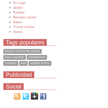
En Lugo
Jardín
Postres
Recetas cocina
Salud
Trucos cocina
Varios
Tags populares
tiempo cocción olla expres
tuya o leylandi
plantaciones
congelar
kiwi
recetas cocina
Publicidad
Social