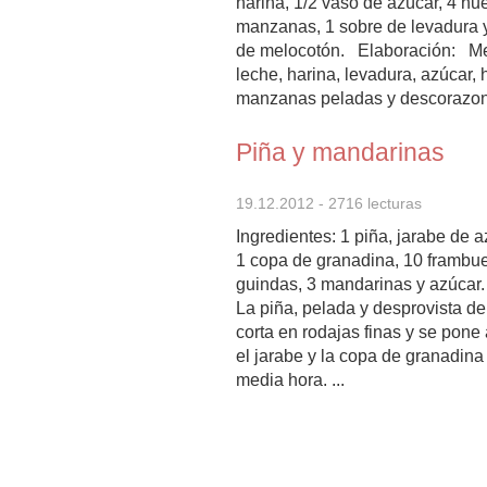
harina, 1/2 vaso de azúcar, 4 hu
manzanas, 1 sobre de levadura
de melocotón. Elaboración: M
leche, harina, levadura, azúcar,
manzanas peladas y descorazo
Batimos hasta lograr una mezc
y sin ...
Piña y mandarinas
19.12.2012
- 2716 lecturas
Ingredientes: 1 piña, jarabe de 
1 copa de granadina, 10 frambu
guindas, 3 mandarinas y azúcar.
La piña, pelada y desprovista de
corta en rodajas finas y se pone
el jarabe y la copa de granadina
media hora. ...