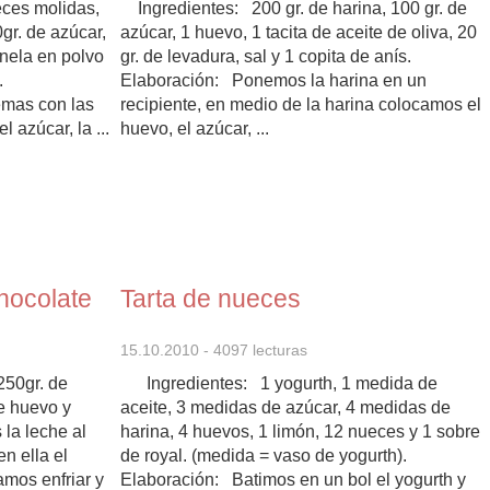
ces molidas,
Ingredientes: 200 gr. de harina, 100 gr. de
gr. de azúcar,
azúcar, 1 huevo, 1 tacita de aceite de oliva, 20
nela en polvo
gr. de levadura, sal y 1 copita de anís.
a.
Elaboración: Ponemos la harina en un
emas con las
recipiente, en medio de la harina colocamos el
 azúcar, la ...
huevo, el azúcar, ...
hocolate
Tarta de nueces
15.10.2010
- 4097 lecturas
250gr. de
Ingredientes: 1 yogurth, 1 medida de
de huevo y
aceite, 3 medidas de azúcar, 4 medidas de
la leche al
harina, 4 huevos, 1 limón, 12 nueces y 1 sobre
n ella el
de royal. (medida = vaso de yogurth).
amos enfriar y
Elaboración: Batimos en un bol el yogurth y