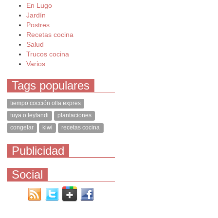
En Lugo
Jardín
Postres
Recetas cocina
Salud
Trucos cocina
Varios
Tags populares
tiempo cocción olla expres
tuya o leylandi
plantaciones
congelar
kiwi
recetas cocina
Publicidad
Social