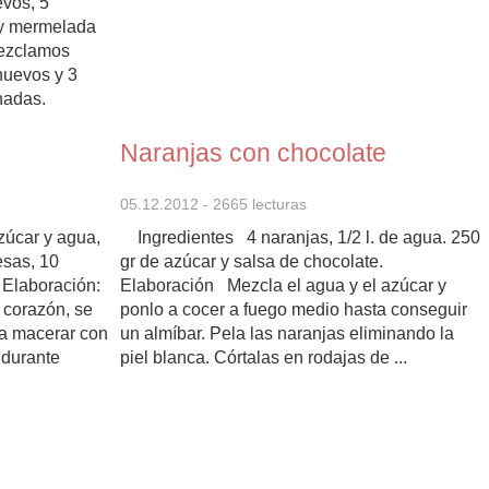
evos, 5
 y mermelada
ezclamos
 huevos y 3
nadas.
la homogénea
Naranjas con chocolate
05.12.2012
- 2665 lecturas
azúcar y agua,
Ingredientes 4 naranjas, 1/2 l. de agua. 250
esas, 10
gr de azúcar y salsa de chocolate.
 Elaboración:
Elaboración Mezcla el agua y el azúcar y
 corazón, se
ponlo a cocer a fuego medio hasta conseguir
 a macerar con
un almíbar. Pela las naranjas eliminando la
 durante
piel blanca. Córtalas en rodajas de ...