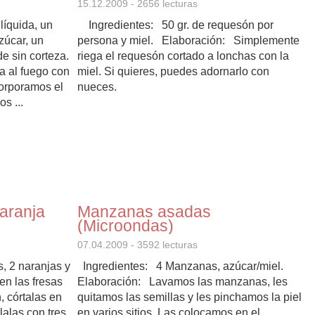
15.12.2009
- 2656 lecturas
líquida, un
Ingredientes: 50 gr. de requesón por
zúcar, un
persona y miel. Elaboración: Simplemente
e sin corteza.
riega el requesón cortado a lonchas con la
 al fuego con
miel. Si quieres, puedes adornarlo con
corporamos el
nueces.
s ...
aranja
Manzanas asadas
(Microondas)
07.04.2009
- 3592 lecturas
, 2 naranjas y
Ingredientes: 4 Manzanas, azúcar/miel.
n las fresas
Elaboración: Lavamos las manzanas, les
, córtalas en
quitamos las semillas y les pinchamos la piel
lalas con tres
en varios sitios. Las colocamos en el