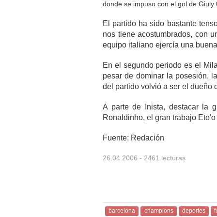
donde se impuso con el gol de Giul
El partido ha sido bastante tenso
nos tiene acostumbrados, con un
equipo italiano ejercía una buen
En el segundo periodo es el Mila
pesar de dominar la posesión, la
del partido volvió a ser el dueño 
A parte de Inista, destacar l
Ronaldinho, el gran trabajo Eto'o 
Fuente: Redación
26.04.2006
- 2461 lecturas
barcelona
champions
deportes
f