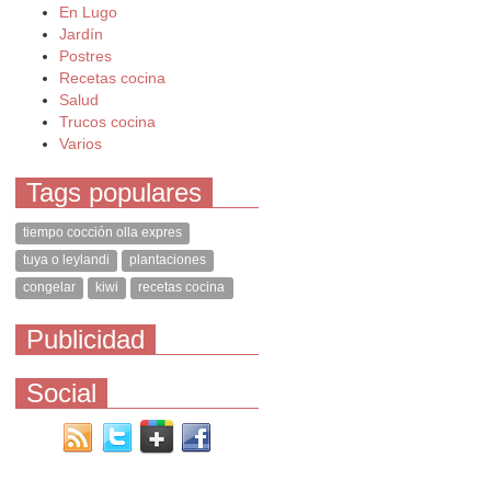
En Lugo
Jardín
Postres
Recetas cocina
Salud
Trucos cocina
Varios
Tags populares
tiempo cocción olla expres
tuya o leylandi
plantaciones
congelar
kiwi
recetas cocina
Publicidad
Social