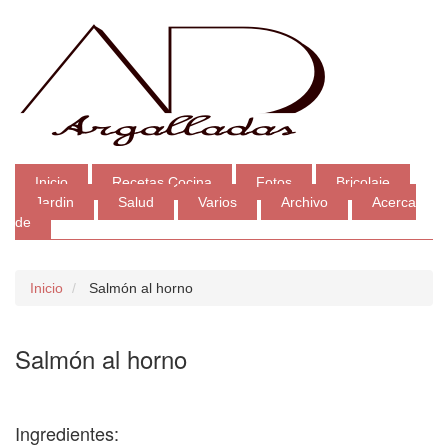
Inicio
Recetas Cocina
Fotos
Bricolaje
Jardin
Salud
Varios
Archivo
Acerca
de
Inicio
Salmón al horno
Salmón al horno
Ingredientes: