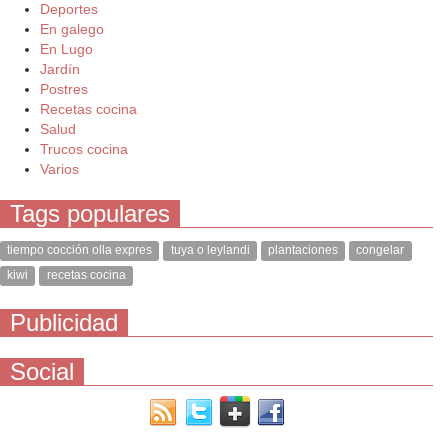
Deportes
En galego
En Lugo
Jardín
Postres
Recetas cocina
Salud
Trucos cocina
Varios
Tags populares
tiempo cocción olla expres
tuya o leylandi
plantaciones
congelar
kiwi
recetas cocina
Publicidad
Social