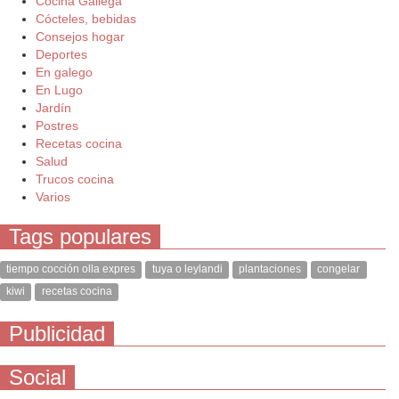
Cocina Gallega
Cócteles, bebidas
Consejos hogar
Deportes
En galego
En Lugo
Jardín
Postres
Recetas cocina
Salud
Trucos cocina
Varios
Tags populares
tiempo cocción olla expres
tuya o leylandi
plantaciones
congelar
kiwi
recetas cocina
Publicidad
Social