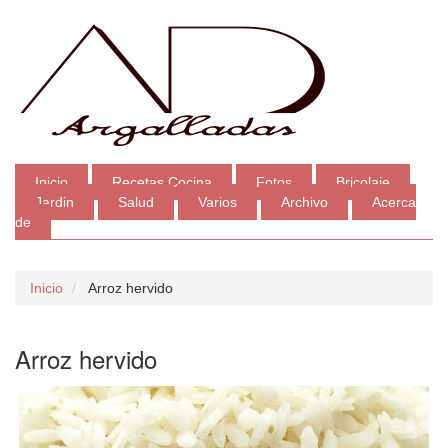
Inicio
Recetas Cocina
Fotos
Bricolaje
Jardin
Salud
Varios
Archivo
Acerca
de
Inicio
Arroz hervido
Arroz hervido