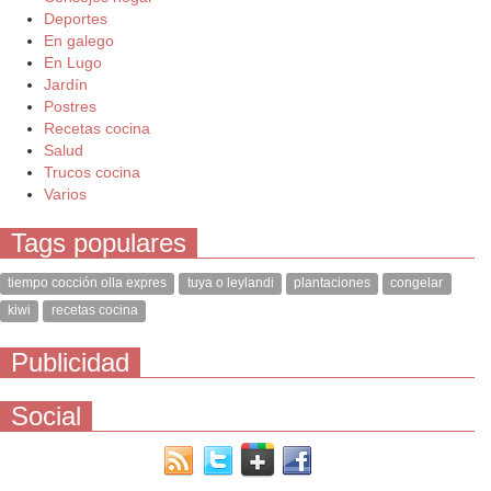
Deportes
En galego
En Lugo
Jardín
Postres
Recetas cocina
Salud
Trucos cocina
Varios
Tags populares
tiempo cocción olla expres
tuya o leylandi
plantaciones
congelar
kiwi
recetas cocina
Publicidad
Social