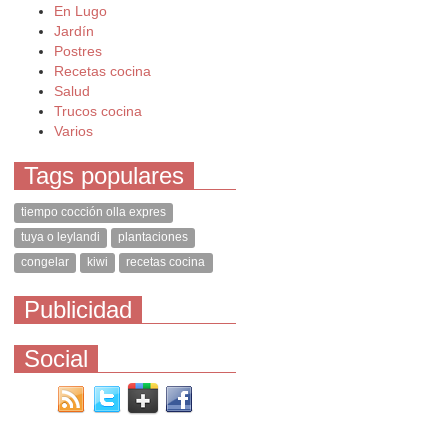
En Lugo
Jardín
Postres
Recetas cocina
Salud
Trucos cocina
Varios
Tags populares
tiempo cocción olla expres
tuya o leylandi
plantaciones
congelar
kiwi
recetas cocina
Publicidad
Social