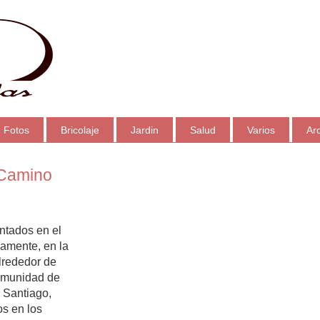
Fotos
Bricolaje
Jardin
Salud
Varios
Ar
 Camino
ntados en el
amente, en la
lrededor de
comunidad de
 Santiago,
os en los