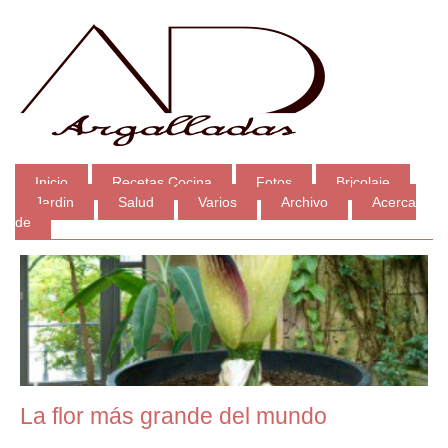
Inicio
Recetas Cocina
Fotos
Bricolaje
Jardin
Salud
Varios
Archivo
Acerca
de
La flor más grande del mundo