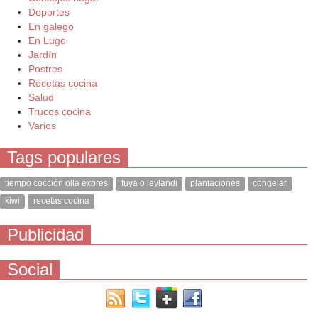
Deportes
En galego
En Lugo
Jardín
Postres
Recetas cocina
Salud
Trucos cocina
Varios
Tags populares
tiempo cocción olla expres
tuya o leylandi
plantaciones
congelar
kiwi
recetas cocina
Publicidad
Social