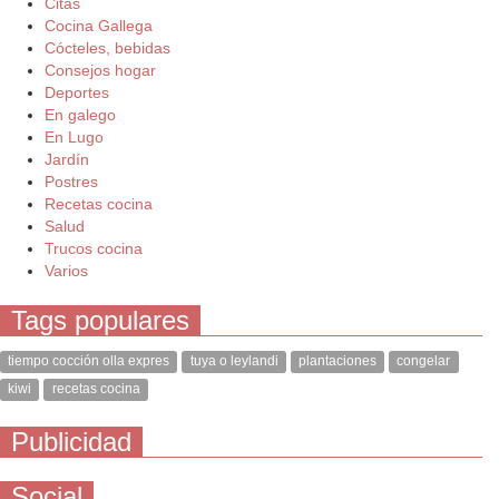
Citas
Cocina Gallega
Cócteles, bebidas
Consejos hogar
Deportes
En galego
En Lugo
Jardín
Postres
Recetas cocina
Salud
Trucos cocina
Varios
Tags populares
tiempo cocción olla expres
tuya o leylandi
plantaciones
congelar
kiwi
recetas cocina
Publicidad
Social