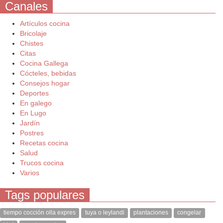
Canales
Artículos cocina
Bricolaje
Chistes
Citas
Cocina Gallega
Cócteles, bebidas
Consejos hogar
Deportes
En galego
En Lugo
Jardín
Postres
Recetas cocina
Salud
Trucos cocina
Varios
Tags populares
tiempo cocción olla expres
tuya o leylandi
plantaciones
congelar