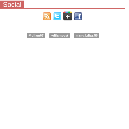
Social
@dilam07
+dilampost
manu.l.diaz.58