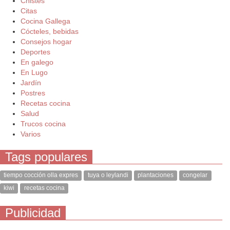
Chistes
Citas
Cocina Gallega
Cócteles, bebidas
Consejos hogar
Deportes
En galego
En Lugo
Jardín
Postres
Recetas cocina
Salud
Trucos cocina
Varios
Tags populares
tiempo cocción olla expres
tuya o leylandi
plantaciones
congelar
kiwi
recetas cocina
Publicidad