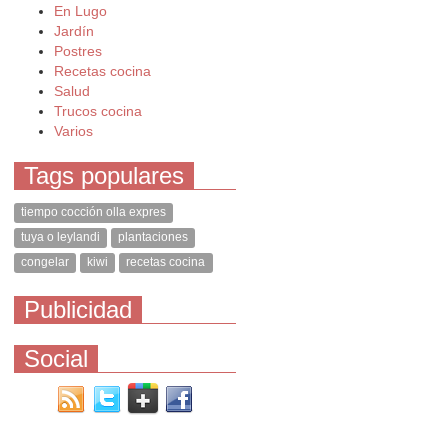
En Lugo
Jardín
Postres
Recetas cocina
Salud
Trucos cocina
Varios
Tags populares
tiempo cocción olla expres
tuya o leylandi
plantaciones
congelar
kiwi
recetas cocina
Publicidad
Social