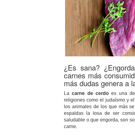
¿Es sana? ¿Engorda
carnes más consumida
más dudas genera a la 
La
carne de cerdo
es una de 
religiones como el judaísmo y e
los animales de los que más se
espaldas la losa de ser consid
saludable o que engorda, son sol
carne.