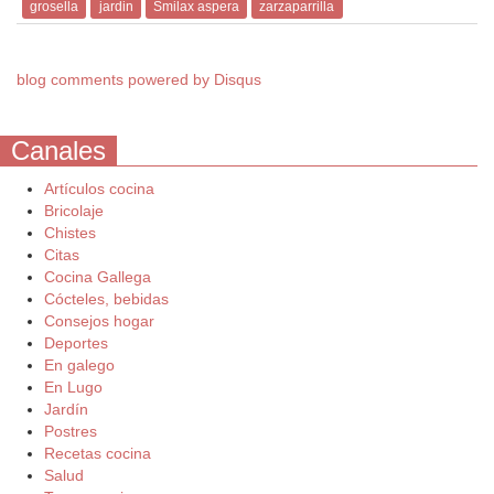
grosella
jardin
Smilax aspera
zarzaparrilla
blog comments powered by
Disqus
Canales
Artículos cocina
Bricolaje
Chistes
Citas
Cocina Gallega
Cócteles, bebidas
Consejos hogar
Deportes
En galego
En Lugo
Jardín
Postres
Recetas cocina
Salud