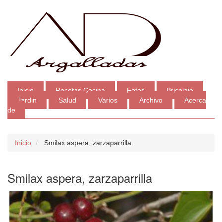
Inicio
Recetas Cocina
Fotos
Bricolaje
Jardin
Salud
Varios
Archivo
Acerca
de
Inicio
Smilax aspera, zarzaparrilla
Smilax aspera, zarzaparrilla