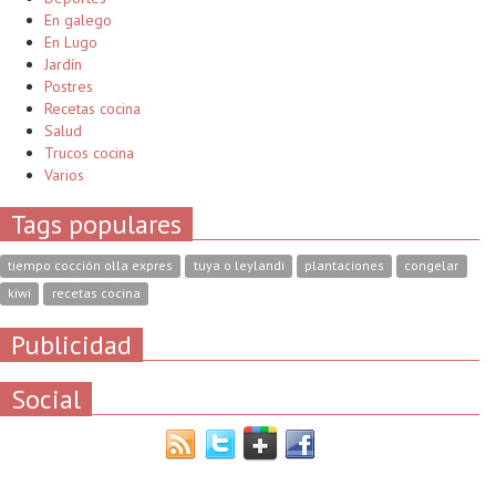
En galego
En Lugo
Jardín
Postres
Recetas cocina
Salud
Trucos cocina
Varios
Tags populares
tiempo cocción olla expres
tuya o leylandi
plantaciones
congelar
kiwi
recetas cocina
Publicidad
Social