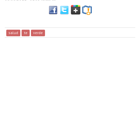
salud
te
verde