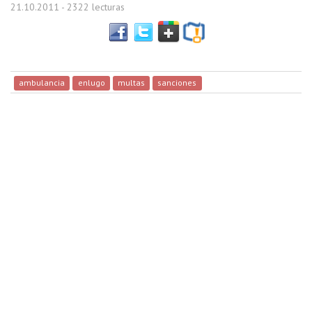
21.10.2011
- 2322 lecturas
ambulancia
enlugo
multas
sanciones