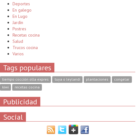
Deportes
En galego
En Lugo
Jardín
Postres
Recetas cocina
Salud
Trucos cocina
Varios
Tags populares
tiempo cocción olla expres
tuya o leylandi
plantaciones
congelar
kiwi
recetas cocina
Publicidad
Social