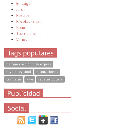
En Lugo
Jardín
Postres
Recetas cocina
Salud
Trucos cocina
Varios
Tags populares
tiempo cocción olla expres
tuya o leylandi
plantaciones
congelar
kiwi
recetas cocina
Publicidad
Social