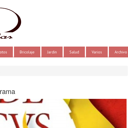
otos
Bricolaje
Jardin
Salud
Varios
Archivo
a
grama