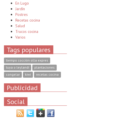
En Lugo
Jardín
Postres
Recetas cocina
Salud
Trucos cocina
Varios
Tags populares
tiempo cocción olla expres
tuya o leylandi
plantaciones
congelar
kiwi
recetas cocina
Publicidad
Social