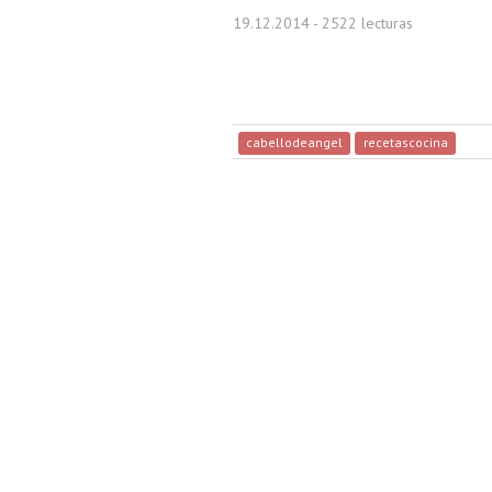
19.12.2014
- 2522 lecturas
cabellodeangel
recetascocina