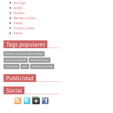
En Lugo
Jardín
Postres
Recetas cocina
Salud
Trucos cocina
Varios
Tags populares
tiempo cocción olla expres
tuya o leylandi
plantaciones
congelar
kiwi
recetas cocina
Publicidad
Social