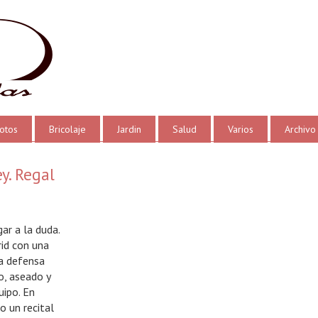
otos
Bricolaje
Jardin
Salud
Varios
Archivo
y. Regal
r a la duda.
rid con una
a defensa
, aseado y
uipo. En
do un recital