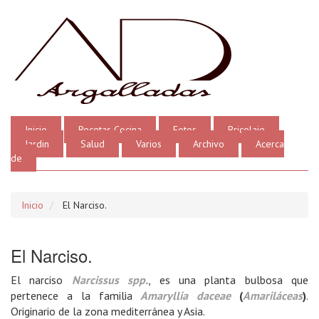
Inicio
Recetas Cocina
Fotos
Bricolaje
Jardin
Salud
Varios
Archivo
Acerca
de
Inicio
El Narciso.
El Narciso.
El narciso
Narcissus spp.
, es una planta bulbosa que
pertenece a la familia
Amaryllia daceae
(
Amariláceas
)
.
Originario de la zona mediterránea y Asia.