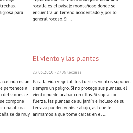
strechas.
rocalla es el paisaje montañoso donde se
igrosa para
encuentra un terreno accidentado y, por lo
general rocoso. Si ...
El viento y las plantas
23.03.2010
- 2706 lecturas
a celinda es un
Para la vida vegetal, los fuertes vientos suponen
ue pertenece a
siempre un peligro. Si no protege sus plantas, el
ia del suroeste
viento puede acabar con ellas. Si sopla con
s se compone
fuerza, las plantas de su jardín e incluso de su
ar una altura
terraza pueden venirse abajo, así que le
spaña se da muy
animamos a que tome cartas en el ...