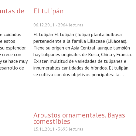
antas de
El tulipán
06.12.2011
- 2964 lecturas
de cuidados
El tulipán El tulipán (Tulipa) planta bulbosa
de estos
perteneciente a la familia Liliaceae (Liliáceas).
su esplendor.
Tiene su origen en Asia Central, aunque también
e crece con
hay tulipanes originales de Rusia, China y Francia.
 y se hace muy
Existen multitud de variedades de tulipanes e
esarrollo de
innumerables cantidades de híbridos. El tulipán
se cultiva con dos objetivos principales: la ...
Arbustos ornamentales. Bayas
comestibles
15.11.2011
- 3695 lecturas