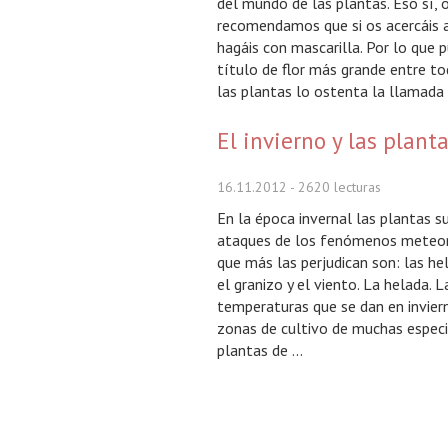
del mundo de las plantas. Eso sí, 
recomendamos que si os acercáis a
hagáis con mascarilla. Por lo que 
título de flor más grande entre t
las plantas lo ostenta la llamada
Arum o Amorphophalus Titanum. 
El invierno y las plant
hablando ...
16.11.2012
- 2620 lecturas
En la época invernal las plantas s
ataques de los fenómenos meteor
que más las perjudican son: las hel
el granizo y el viento. La helada. L
temperaturas que se dan en inviern
zonas de cultivo de muchas especi
plantas de ...