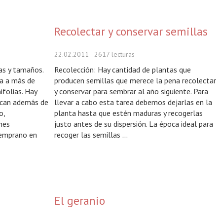
Recolectar y conservar semillas
22.02.2011
- 2617 lecturas
as y tamaños.
Recolección: Hay cantidad de plantas que
ba a más de
producen semillas que merece la pena recolectar
ifolias. Hay
y conservar para sembrar al año siguiente. Para
acan además de
llevar a cabo esta tarea debemos dejarlas en la
o,
planta hasta que estén maduras y recogerlas
ones
justo antes de su dispersión. La época ideal para
temprano en
recoger las semillas ...
El geranio