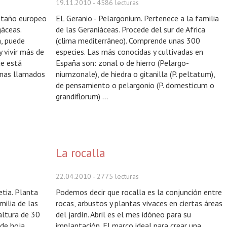
19.11.2010
- 4586 lecturas
astaño europeo
EL Geranio - Pelargonium. Pertenece a la familia
gáceas.
de las Geraniáceas. Procede del sur de Africa
a, puede
(clima mediterráneo). Comprende unas 300
 vivir más de
especies. Las más conocidas y cultivadas en
ue está
España son: zonal o de hierro (Pelargo-
inas llamados
niumzonale), de hiedra o gitanilla (P. peltatum),
de pensamiento o pelargonio (P. domesticum o
grandiflorum) ...
La rocalla
22.04.2010
- 2775 lecturas
tia. Planta
Podemos decir que rocalla es la conjunción entre
amilia de las
rocas, arbustos y plantas vivaces en ciertas áreas
altura de 30
del jardín. Abril es el mes idóneo para su
 de hoja
implantación. El marco ideal para crear una