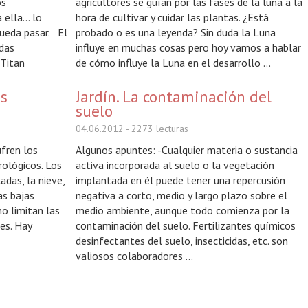
os
agricultores se guían por las fases de la luna a la
 ella… lo
hora de cultivar y cuidar las plantas. ¿Está
pueda pasar. El
probado o es una leyenda? Sin duda la Luna
odas
influye en muchas cosas pero hoy vamos a hablar
 Titan
de cómo influye la Luna en el desarrollo ...
Estamos
as
Jardín. La contaminación del
suelo
04.06.2012
- 2273 lecturas
ufren los
Algunos apuntes: -Cualquier materia o sustancia
ológicos. Los
activa incorporada al suelo o la vegetación
adas, la nieve,
implantada en él puede tener una repercusión
as bajas
negativa a corto, medio y largo plazo sobre el
o limitan las
medio ambiente, aunque todo comienza por la
es. Hay
contaminación del suelo. Fertilizantes químicos
desinfectantes del suelo, insecticidas, etc. son
valiosos colaboradores ...