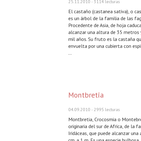
25.11.2010
- 3114 lecturas
El castaño (castanea sativa), o c
es un árbol de la familia de las fa
Procedente de Asia, de hoja caduc
alcanzar una altura de 35 metros y
mil años. Su fruto es la castaña q
envuelta por una cubierta con esp
...
Montbretia
04.09.2010
- 2995 lecturas
Montbretia, Crocosmia o Montebre
originaria del sur de Africa, de la f
Iridáceas, que puede alcanzar una 
cm. a 1 m. Es una especie bulbosa,