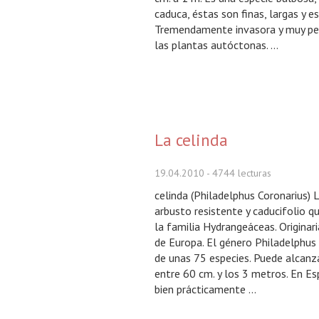
caduca, éstas son finas, largas y e
Tremendamente invasora y muy pel
las plantas autóctonas. ...
La celinda
19.04.2010
- 4744 lecturas
celinda (Philadelphus Coronarius) L
arbusto resistente y caducifolio q
la familia Hydrangeáceas. Originar
de Europa. El género Philadelphu
de unas 75 especies. Puede alcanz
entre 60 cm. y los 3 metros. En E
bien prácticamente ...