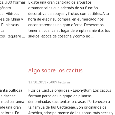
nos, 300 formas
Existe una gran cantidad de arbustos
 género
ornamentales que además de su función
s: Hibiscus
decorativa dan bayas y frutos comestibles. A la
sa de China y
hora de elegir su compra, en el mercado nos
 El hibiscus
encontraremos una gran oferta. Deberemos
pta
tener en cuenta el lugar de emplazamiento, los
s. Requiere ...
suelos, época de cosecha y como no ...
Algo sobre los cactus
13.10.2011
- 3009 lecturas
planta bulbosa
Flor de Cactus orquídea - Epiphyllum Los cactus
ia daceae
forman parte de un grupo de plantas
na mediterránea
denominadas suculentas o crasas. Pertenecen a
nde una gran
la familia de las Cactaceae. Son originarios de
 colores. En
América, principalmente de las zonas más secas y