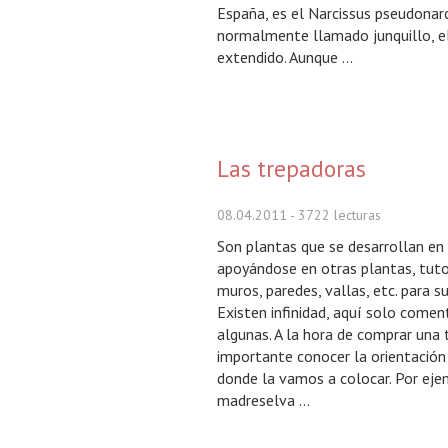
España, es el Narcissus pseudonarc
normalmente llamado junquillo, e
extendido. Aunque ...
Las trepadoras
08.04.2011
- 3722 lecturas
Son plantas que se desarrollan en 
apoyándose en otras plantas, tutore
muros, paredes, vallas, etc. para s
Existen infinidad, aquí solo come
algunas. A la hora de comprar una 
importante conocer la orientación 
donde la vamos a colocar. Por eje
madreselva ...