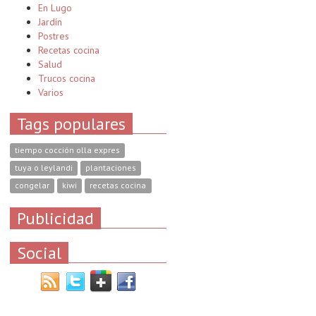
En Lugo
Jardín
Postres
Recetas cocina
Salud
Trucos cocina
Varios
Tags populares
tiempo cocción olla expres
tuya o leylandi
plantaciones
congelar
kiwi
recetas cocina
Publicidad
Social