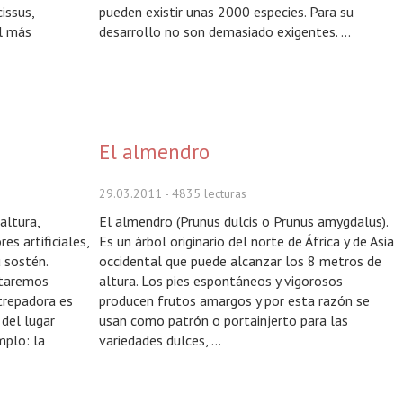
issus,
pueden existir unas 2000 especies. Para su
l más
desarrollo no son demasiado exigentes. ...
El almendro
29.03.2011
- 4835 lecturas
altura,
El almendro (Prunus dulcis o Prunus amygdalus).
s artificiales,
Es un árbol originario del norte de África y de Asia
u sostén.
occidental que puede alcanzar los 8 metros de
ntaremos
altura. Los pies espontáneos y vigorosos
trepadora es
producen frutos amargos y por esta razón se
del lugar
usan como patrón o portainjerto para las
mplo: la
variedades dulces, ...