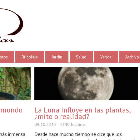
otos
Bricolaje
Jardin
Salud
Varios
Archivo
l mundo
La Luna influye en las plantas,
¿mito o realidad?
09.10.2013
- 3340 lecturas
 más inmensa
Desde hace mucho tiempo se dice que los