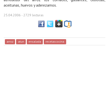
aceitunas, huevos y aderezamos.
25.04.2006
- 2729 lecturas
arroz
atun
ensalada
recetascocina