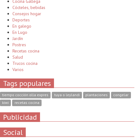
Cocina Gallega
Cócteles, bebidas
Consejos hogar
Deportes
En galego
En Lugo
Jardín
Postres
Recetas cocina
Salud
Trucos cocina
Varios
Tags populares
tiempo cocción olla expres
tuya o leylandi
plantaciones
congelar
kiwi
recetas cocina
Publicidad
Social