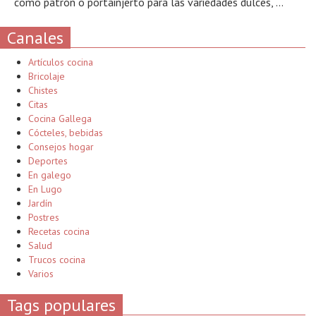
como patrón o portainjerto para las variedades dulces, ...
Canales
Artículos cocina
Bricolaje
Chistes
Citas
Cocina Gallega
Cócteles, bebidas
Consejos hogar
Deportes
En galego
En Lugo
Jardín
Postres
Recetas cocina
Salud
Trucos cocina
Varios
Tags populares