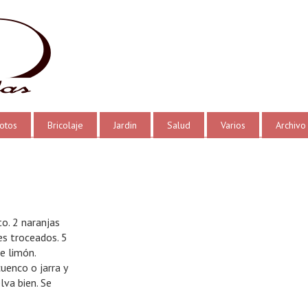
otos
Bricolaje
Jardin
Salud
Varios
Archivo
o. 2 naranjas
s troceados. 5
de limón.
uenco o jarra y
lva bien. Se