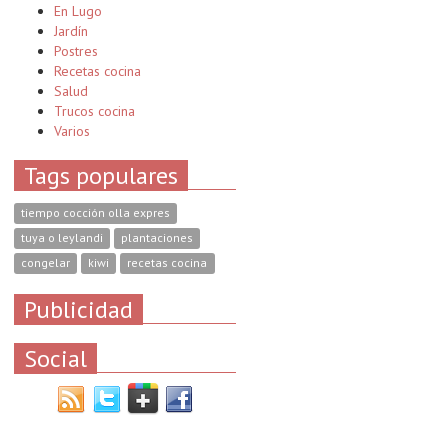
En Lugo
Jardín
Postres
Recetas cocina
Salud
Trucos cocina
Varios
Tags populares
tiempo cocción olla expres
tuya o leylandi
plantaciones
congelar
kiwi
recetas cocina
Publicidad
Social