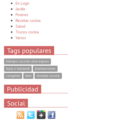
En Lugo
Jardín
Postres
Recetas cocina
Salud
Trucos cocina
Varios
Tags populares
tiempo cocción olla expres
tuya o leylandi
plantaciones
congelar
kiwi
recetas cocina
Publicidad
Social