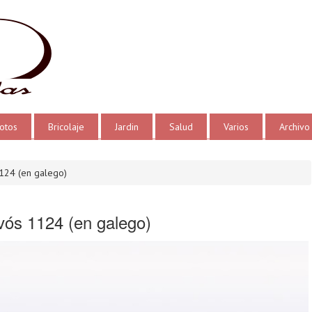
otos
Bricolaje
Jardin
Salud
Varios
Archivo
124 (en galego)
vós 1124 (en galego)