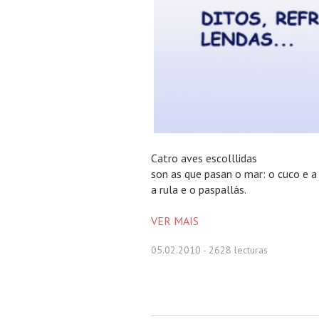
Catro aves escolllidas
son as que pasan o mar: o cuco e a
a rula e o paspallás.
VER MAIS
05.02.2010
- 2628 lecturas