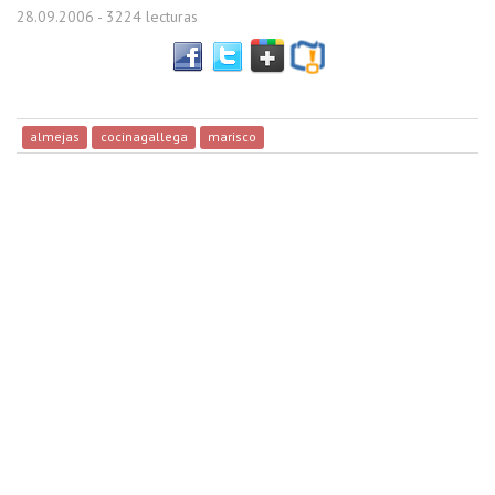
28.09.2006
- 3224 lecturas
almejas
cocinagallega
marisco