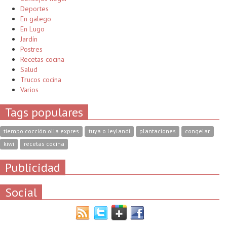
Deportes
En galego
En Lugo
Jardín
Postres
Recetas cocina
Salud
Trucos cocina
Varios
Tags populares
tiempo cocción olla expres
tuya o leylandi
plantaciones
congelar
kiwi
recetas cocina
Publicidad
Social