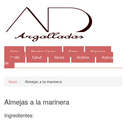
Inicio
Recetas Cocina
Fotos
Bricolaje
Jardin
Salud
Varios
Archivo
Acerca
de
Inicio
Almejas a la marinera
Almejas a la marinera
Ingredientes: