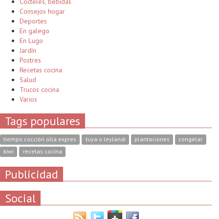
Cócteles, bebidas
Consejos hogar
Deportes
En galego
En Lugo
Jardín
Postres
Recetas cocina
Salud
Trucos cocina
Varios
Tags populares
tiempo cocción olla expres
tuya o leylandi
plantaciones
congelar
kiwi
recetas cocina
Publicidad
Social