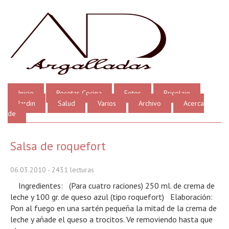
Inicio
Recetas Cocina
Fotos
Bricolaje
Jardin
Salud
Varios
Archivo
Acerca
de
Salsa de roquefort
06.03.2010
- 2431 lecturas
Ingredientes: (Para cuatro raciones) 250 ml. de crema de
leche y 100 gr. de queso azul (tipo roquefort) Elaboración:
Pon al fuego en una sartén pequeña la mitad de la crema de
leche y añade el queso a trocitos. Ve removiendo hasta que