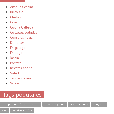
Artículos cocina
Bricolaje
Chistes
Citas
Cocina Gallega
Cócteles, bebidas
Consejos hogar
Deportes
En galego
En Lugo
Jardín
Postres
Recetas cocina
Salud
Trucos cocina
Varios
Tags populares
tiempo cocción olla expres
tuya o leylandi
plantaciones
congelar
kiwi
recetas cocina