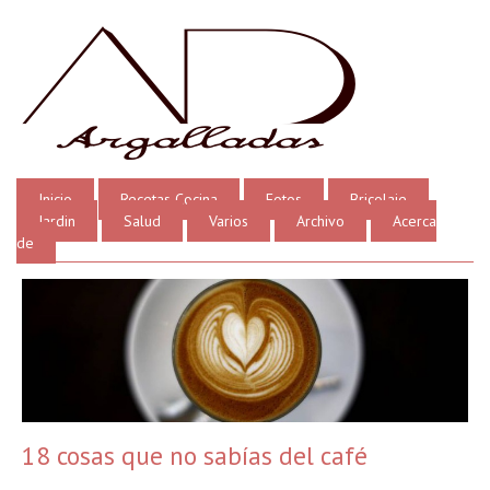
Inicio
Recetas Cocina
Fotos
Bricolaje
Jardin
Salud
Varios
Archivo
Acerca
de
18 cosas que no sabías del café